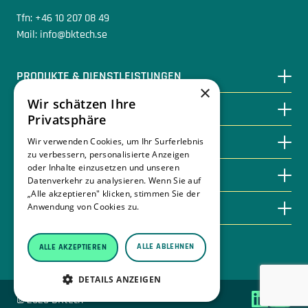
Tfn: +46 10 207 08 49
Mail: info@bktech.se
PRODUKTE & DIENSTLEISTUNGEN
×
Wir schätzen Ihre
DURCH BIOENERGIE SPAREN
Privatsphäre
WISSENSDATENBANK
Wir verwenden Cookies, um Ihr Surferlebnis
zu verbessern, personalisierte Anzeigen
oder Inhalte einzusetzen und unseren
KONTAKTIEREN SIE UNS
Datenverkehr zu analysieren. Wenn Sie auf
„Alle akzeptieren" klicken, stimmen Sie der
ÜBER BKTECH
Anwendung von Cookies zu.
Weitere
Informationen
ALLE ABLEHNEN
ALLE AKZEPTIEREN
Integritätsrichtlinie
DETAILS ANZEIGEN
© 2026 BKtech