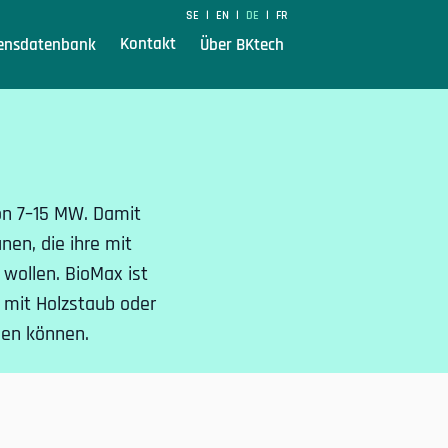
SE
EN
DE
FR
|
|
|
Kontakt
ensdatenbank
Über BKtech
on 7–15 MW. Damit
en, die ihre mit
wollen. BioMax ist
 mit Holzstaub oder
den können.