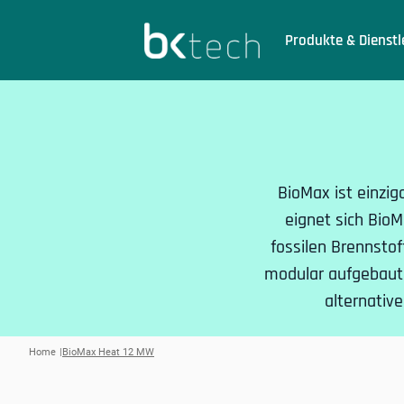
BKtech
Produkte & Dienstl
Hoppa till innehåll
BioMax ist einzi
eignet sich Bio
fossilen Brennsto
modular aufgebaut 
alternativ
Home
BioMax Heat 12 MW