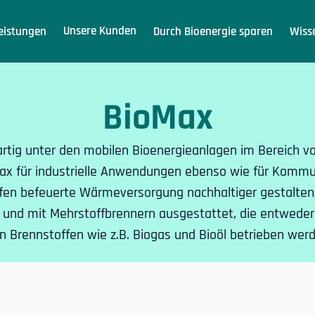
Unsere Kunden
eistungen
Durch Bioenergie sparen
Wiss
BioMax
gartig unter den mobilen Bioenergieanlagen im Bereich v
Max für industrielle Anwendungen ebenso wie für Kommun
ffen befeuerte Wärmeversorgung nachhaltiger gestalten 
und mit Mehrstoffbrennern ausgestattet, die entweder
en Brennstoffen wie z.B. Biogas und Bioöl betrieben wer