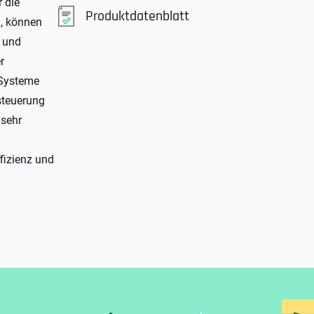
 die
Produktdatenblatt
, können
g und
r
-Systeme
steuerung
 sehr
fizienz und