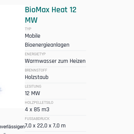
BioMax Heat 12
MW
TYP
Mobile
Bioenergieanlagen
ENERGIETYP
Warmwasser zum Heizen
BRENNSTOFF
Holzstaub
LESITUNG
12 MW
HOLZPELLETSILO
4 x 85 m3
FUSSABDRUCK
7,0 x 22,0 x 7,0 m
uverlässigen