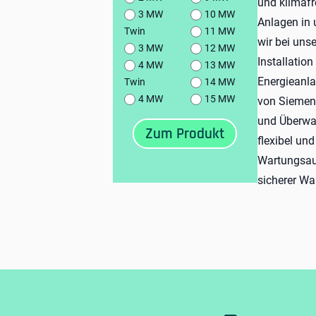
und klimafr
3 MW
10 MW
Anlagen in
Twin
11 MW
wir bei uns
3 MW
12 MW
Installatio
4 MW
13 MW
Energieanla
Twin
14 MW
4 MW
15 MW
von Siemens
und Überwa
flexibel un
Wartungsauf
sicherer W