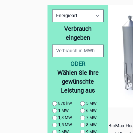
Verbrauch
eingeben
ODER
Wählen Sie Ihre
gewünschte
Leistung aus
870 kW
5 MW
1 MW
6 MW
1,3 MW
7 MW
1,5 MW
8 MW
BioMax Heat
2 MW
9 MW