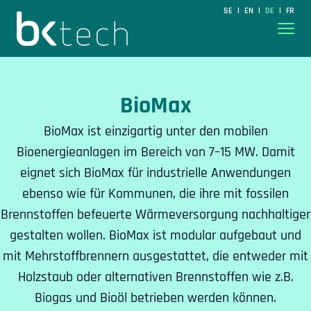
BKtech
SE
EN
DE
FR
|
|
|
Hoppa till innehåll
BioMax
BioMax ist einzigartig unter den mobilen
Bioenergieanlagen im Bereich von 7–15 MW. Damit
eignet sich BioMax für industrielle Anwendungen
ebenso wie für Kommunen, die ihre mit fossilen
Brennstoffen befeuerte Wärmeversorgung nachhaltiger
gestalten wollen. BioMax ist modular aufgebaut und
mit Mehrstoffbrennern ausgestattet, die entweder mit
Holzstaub oder alternativen Brennstoffen wie z.B.
Biogas und Bioöl betrieben werden können.