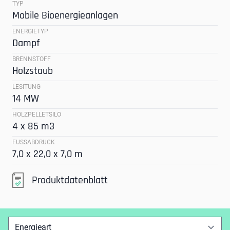
TYP
Mobile Bioenergieanlagen
ENERGIETYP
Dampf
BRENNSTOFF
Holzstaub
LESITUNG
14 MW
HOLZPELLETSILO
4 x 85 m3
FUSSABDRUCK
7,0 x 22,0 x 7,0 m
Produktdatenblatt