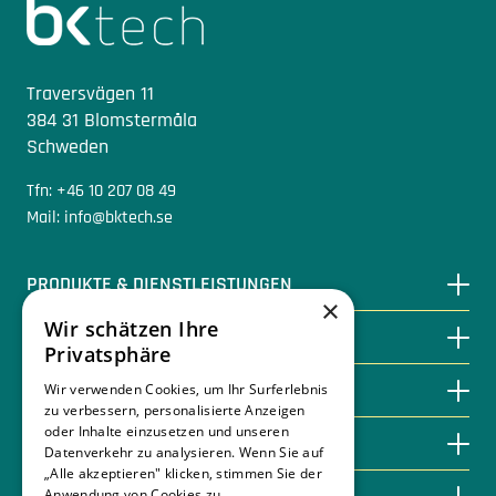
Traversvägen 11
384 31 Blomstermåla
Schweden
Tfn: +46 10 207 08 49
Mail: info@bktech.se
PRODUKTE & DIENSTLEISTUNGEN
×
Wir schätzen Ihre
DURCH BIOENERGIE SPAREN
Privatsphäre
WISSENSDATENBANK
Wir verwenden Cookies, um Ihr Surferlebnis
zu verbessern, personalisierte Anzeigen
oder Inhalte einzusetzen und unseren
KONTAKTIEREN SIE UNS
Datenverkehr zu analysieren. Wenn Sie auf
„Alle akzeptieren" klicken, stimmen Sie der
Anwendung von Cookies zu.
Weitere