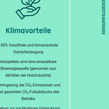
ANGEBOTSANFRAGE
Klimavorteile
100% fossilfreie und klimaneutrale
Dampferzeugung
Holzpellets sind eine erneuerbare
Bioenergiequelle (gewonnen aus
Abfällen der Holzindustrie)
rringerung der CO₂-Emissionen und
es gesamten CO₂-Fußabdrucks des
Betriebs
itrag zur nachhaltigen Entwicklung