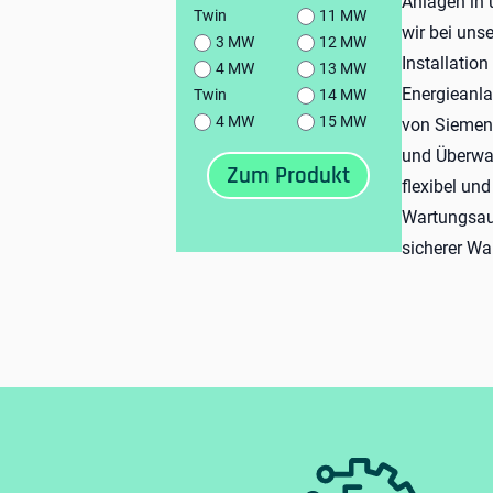
Anlagen in
Twin
11 MW
wir bei uns
3 MW
12 MW
Installatio
4 MW
13 MW
Energieanla
Twin
14 MW
4 MW
15 MW
von Siemens
und Überwa
flexibel un
Wartungsauf
sicherer W