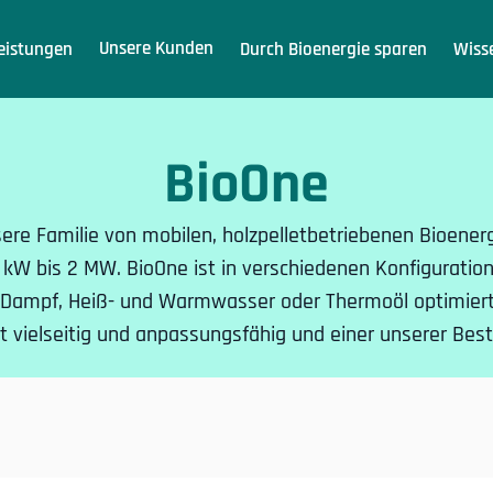
Unsere Kunden
eistungen
Durch Bioenergie sparen
Wiss
BioOne
sere Familie von mobilen, holzpelletbetriebenen Bioener
kW bis 2 MW. BioOne ist in verschiedenen Konfigurationen
 Dampf, Heiß- und Warmwasser oder Thermoöl optimiert 
t vielseitig und anpassungsfähig und einer unserer Bests