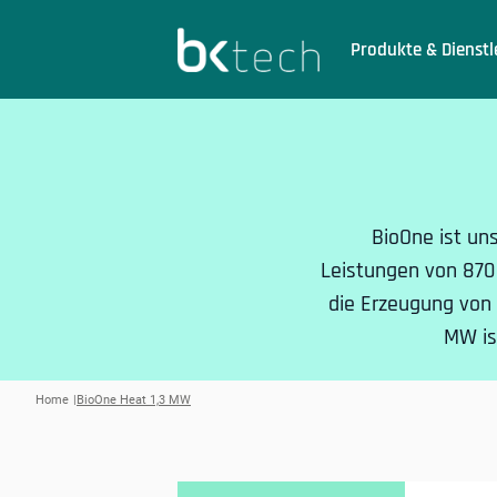
BKtech
Produkte & Dienstl
Hoppa till innehåll
BioOne ist un
Leistungen von 870 
die Erzeugung von
MW is
Home
BioOne Heat 1,3 MW