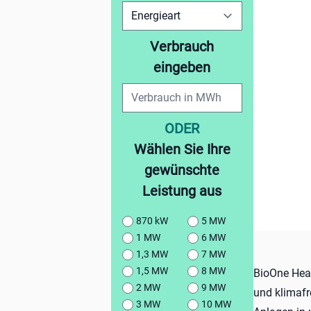
Verbrauch
eingeben
ODER
Wählen Sie Ihre
gewünschte
Leistung aus
870 kW
5 MW
1 MW
6 MW
1,3 MW
7 MW
1,5 MW
8 MW
BioOne Heat
2 MW
9 MW
und klimafr
3 MW
10 MW