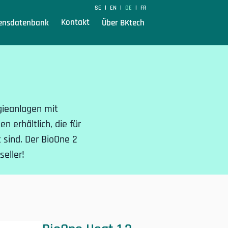
SE
EN
DE
FR
|
|
|
Kontakt
ensdatenbank
Über BKtech
gieanlagen mit
 erhältlich, die für
sind. Der BioOne 2
eller!