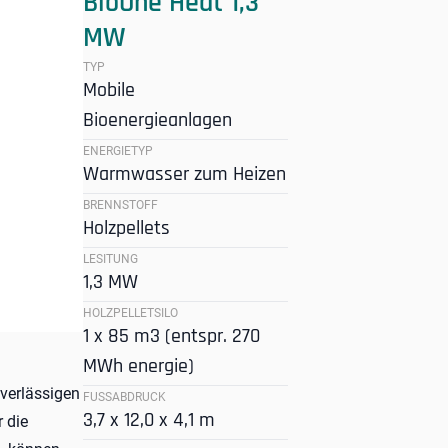
BioOne Heat 1,3
MW
TYP
Mobile
Bioenergieanlagen
ENERGIETYP
Warmwasser zum Heizen
BRENNSTOFF
Holzpellets
LESITUNG
1,3 MW
HOLZPELLETSILO
1 x 85 m3 (entspr. 270
MWh energie)
uverlässigen
FUSSABDRUCK
3,7 x 12,0 x 4,1 m
 die