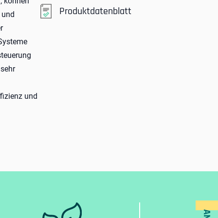
, können
Produktdatenblatt
g und
r
-Systeme
steuerung
 sehr
fizienz und