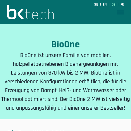
BKtech
SE
EN
DE
FR
|
|
|
Hoppa till innehåll
BioOne
BioOne ist unsere Familie von mobilen,
holzpelletbetriebenen Bioenergieanlagen mit
Leistungen von 870 kW bis 2 MW. BioOne ist in
verschiedenen Konfigurationen erhältlich, die für die
Erzeugung von Dampf, Heiß- und Warmwasser oder
Thermoöl optimiert sind. Der BioOne 2 MW ist vielseitig
und anpassungsfähig und einer unserer Bestseller!