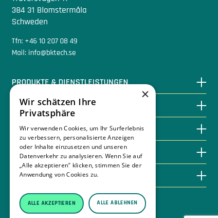
384 31 Blomstermåla
Schweden
Tfn: +46 10 207 08 49
Mail: info@bktech.se
PRODUKTE & DIENSTLEISTUNGEN
×
Wir schätzen Ihre
DURCH BIOENERGIE SPAREN
Privatsphäre
WISSENSDATENBANK
Wir verwenden Cookies, um Ihr Surferlebnis
zu verbessern, personalisierte Anzeigen
oder Inhalte einzusetzen und unseren
KONTAKTIEREN SIE UNS
Datenverkehr zu analysieren. Wenn Sie auf
„Alle akzeptieren" klicken, stimmen Sie der
ÜBER BKTECH
Anwendung von Cookies zu.
Weitere
Informationen
ALLE ABLEHNEN
Integritätsrichtlinie
ALLE AKZEPTIEREN