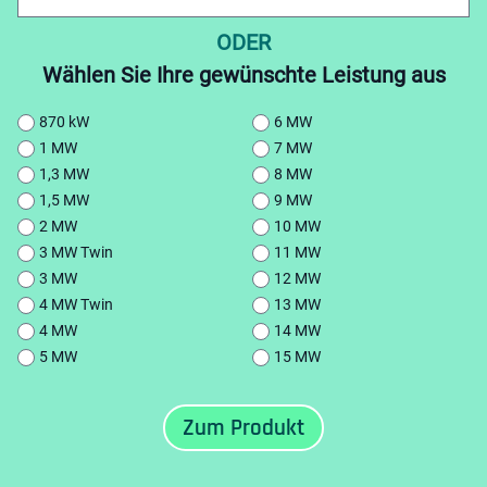
ODER
Wählen Sie Ihre gewünschte Leistung aus
870 kW
6 MW
1 MW
7 MW
1,3 MW
8 MW
1,5 MW
9 MW
2 MW
10 MW
3 MW Twin
11 MW
3 MW
12 MW
4 MW Twin
13 MW
4 MW
14 MW
5 MW
15 MW